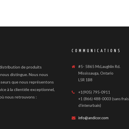
COMMUNICATIONS
#5- 5865 McLaughlin Rd.
 distribution de produits
Mississauga, Ontario
i nous distingue. Nous nous
L5R 1B8
isseurs que nous représentons
ice à la clientèle exceptionnel,
+1(905) 795-0911
 où nous retrouvons :
+1 (866) 488-0003 (sans frais
d’interurbain)
info@andicor.com