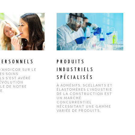
PERSONNELS
PRODUITS
INDUSTRIELS
D’ANDICOR SUR LE
ES SOINS
SPÉCIALISÉS
S S’EST AVÉRÉ
 ÉVOLUTION
À ADHÉSIFS, SCELLANTS ET
LE DE NOTRE
ÉLASTOMÈRES L‘INDUSTRIE
E.
DE LA CONSTRUCTION EST
UN MARCHÉ
CONCURRENTIEL
NÉCESSITANT UNE GAMME
VARIÉE DE PRODUITS.